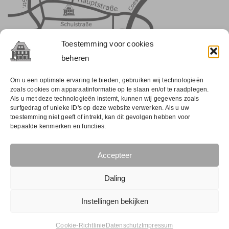
Toestemming voor cookies
beheren
Om u een optimale ervaring te bieden, gebruiken wij technologieën
zoals cookies om apparaatinformatie op te slaan en/of te raadplegen.
Als u met deze technologieën instemt, kunnen wij gegevens zoals
ONZE HISTORIE
surfgedrag of unieke ID's op deze website verwerken. Als u uw
toestemming niet geeft of intrekt, kan dit gevolgen hebben voor
bepaalde kenmerken en functies.
Het Alte Amtshaus in Reken is gebouwd in 1874. Zoals de
naam al doet vermoeden, werd het gebruikt als een kantoor
Accepteer
van de gemeente Reken.
Lees er meer over
Daling
Instellingen bekijken
© altesamt.de | Alle rechten voorbehouden.
Afdruk
|
Cookie-Richtlinie
Datenschutz
Impressum
Privacybeleid